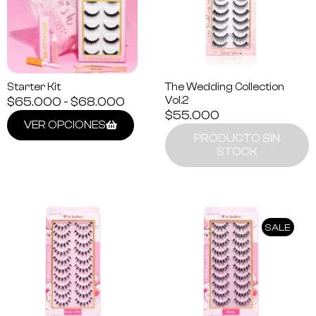
Starter Kit
The Wedding Collection
$
65.000
-
$
68.000
Vol.2
$
55.000
VER OPCIONES
PRODUCTO SIN
STOCK
SALE