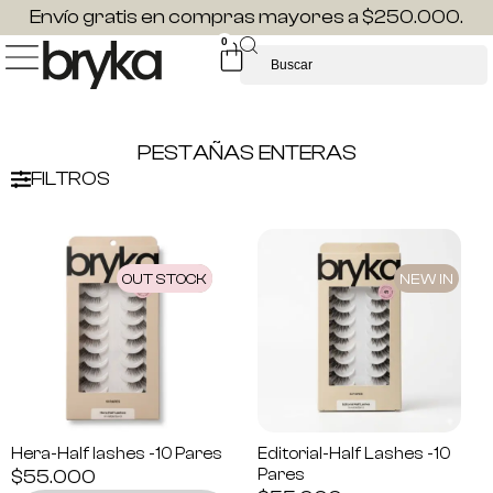
Envío gratis en compras mayores a $250.000.
0
PESTAÑAS ENTERAS
FILTROS
OUT STOCK
NEW IN
NEW IN
Hera-Half lashes -10 Pares
Editorial-Half Lashes -10
$
55.000
Pares