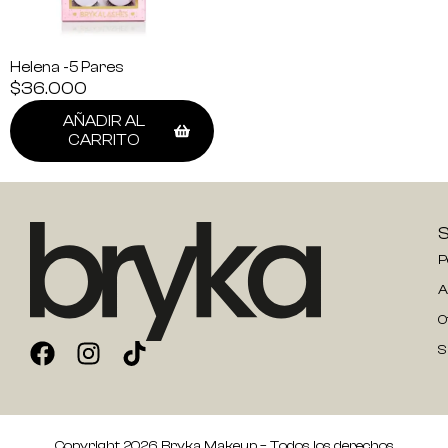
Helena -5 Pares
$
36.000
AÑADIR AL
CARRITO
P
A
O
S
Copyright 2026 Bryka Makeup – Todos los derechos