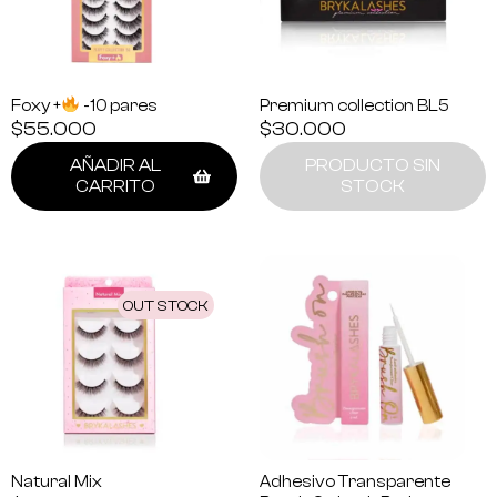
Foxy +
-10 pares
Premium collection BL5
$
55.000
$
30.000
AÑADIR AL
PRODUCTO SIN
CARRITO
STOCK
OUT STOCK
Natural Mix
Adhesivo Transparente