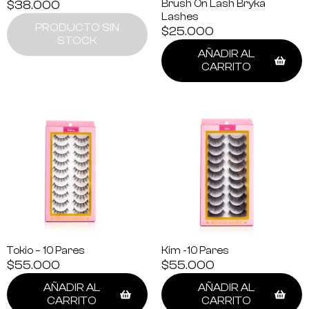
$
38.000
Brush On Lash Bryka
Lashes
PRODUCTO SIN
$
25.000
STOCK
AÑADIR AL
CARRITO
Tokio – 10 Pares
Kim -10 Pares
$
55.000
$
55.000
AÑADIR AL
AÑADIR AL
CARRITO
CARRITO