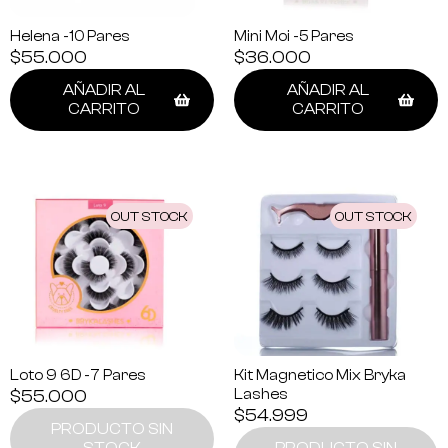
Helena -10 Pares
Mini Moi -5 Pares
$
55.000
$
36.000
AÑADIR AL
AÑADIR AL
CARRITO
CARRITO
OUT STOCK
OUT STOCK
Loto 9 6D -7 Pares
Kit Magnetico Mix Bryka
$
55.000
Lashes
$
54.999
PRODUCTO SIN
STOCK
PRODUCTO SIN