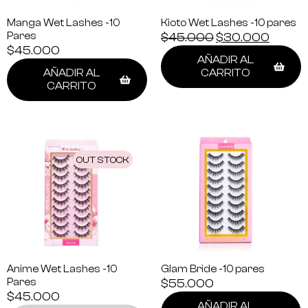
Manga Wet Lashes -10
Kioto Wet Lashes -10 pares
Pares
$
45.000
$
30.000
$
45.000
AÑADIR AL
AÑADIR AL
CARRITO
CARRITO
OUT STOCK
Anime Wet Lashes -10
Glam Bride -10 pares
Pares
$
55.000
$
45.000
AÑADIR AL