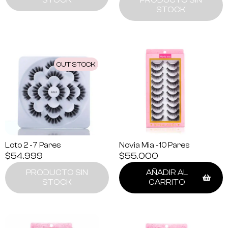
STOCK
OUT STOCK
Loto 2 -7 Pares
Novia Mia -10 Pares
$
54.999
$
55.000
PRODUCTO SIN
AÑADIR AL
STOCK
CARRITO