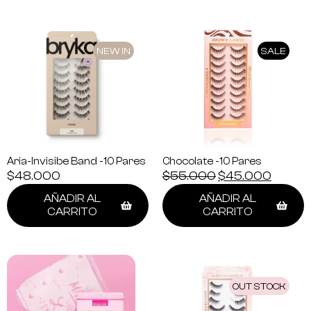
NEW IN
SALE
Aria-Invisibe Band -10 Pares
Chocolate -10 Pares
$
48.000
$
55.000
$
45.000
AÑADIR AL
AÑADIR AL
CARRITO
CARRITO
OUT STOCK