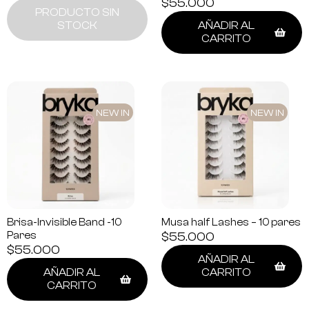
$
55.000
PRODUCTO SIN
STOCK
AÑADIR AL
CARRITO
NEW IN
NEW IN
Brisa-Invisible Band -10
Musa half Lashes – 10 pares
Pares
$
55.000
$
55.000
AÑADIR AL
AÑADIR AL
CARRITO
CARRITO