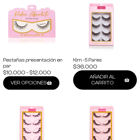
Pestañas presentación en
Kim -5 Pares
par
$
36.000
$
10.000
-
$
12.000
AÑADIR AL
VER OPCIONES
CARRITO