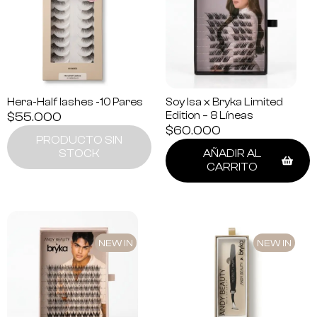
Hera-Half lashes -10 Pares
Soy Isa x Bryka Limited
$
55.000
Edition – 8 Líneas
$
60.000
PRODUCTO SIN
STOCK
AÑADIR AL
CARRITO
NEW IN
NEW IN