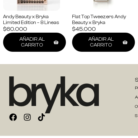
Andy Beauty x Bryka
Flat Top Tweezers Andy
Limited Edition – 8 Lineas
Beauty x Bryka
$
60.000
$
45.000
AÑADIR AL
AÑADIR AL
CARRITO
CARRITO
P
A
O
S