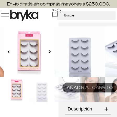
Envío gratis en compras mayores a $250.000.
0
MINI MOI -5 PARES
$
36.000
La más natural de las
referencias 3D con un
aspecto muy real
Hay existencias
AÑADIR AL CARRITO
Descripción