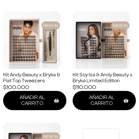
NEW IN
NEW IN
Kit Andy Beauty x Bryka &
Kit Soy Isa & Andy Beauty x
Flat Top Tweezers
Bryka Limited Edition
$
100.000
$
110.000
AÑADIR AL
AÑADIR AL
CARRITO
CARRITO
NEW IN