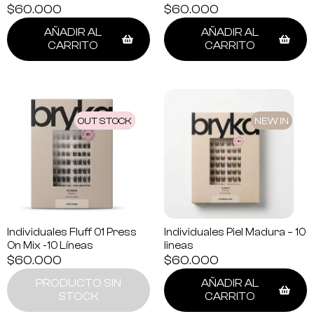
$
60.000
$
60.000
AÑADIR AL
AÑADIR AL
CARRITO
CARRITO
OUT STOCK
NEW IN
NEW IN
Individuales Fluff 01 Press
Individuales Piel Madura – 10
On Mix -10 Líneas
lineas
$
60.000
$
60.000
PRODUCTO SIN
AÑADIR AL
STOCK
CARRITO