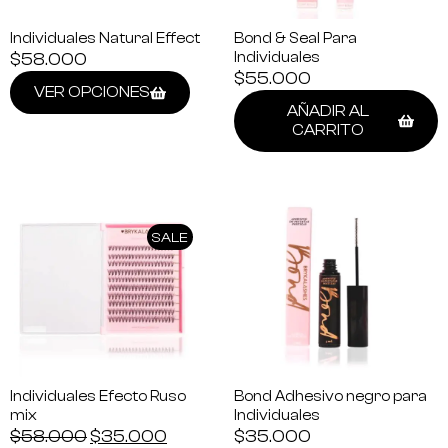
Individuales Natural Effect
Bond & Seal Para
$
58.000
Individuales
$
55.000
VER OPCIONES
AÑADIR AL
CARRITO
SALE
Individuales Efecto Ruso
Bond Adhesivo negro para
mix
Individuales
$
58.000
$
35.000
$
35.000