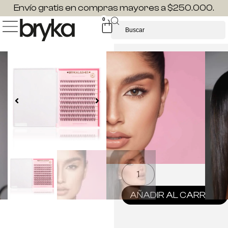
Envío gratis en compras mayores a $250.000.
0
INDIVIDUALES
EFECTO RUSO MIX
$
58.000
$
35.000
200 puntos 3D por
caja, construye hasta
20 diseños con una
sola caja!
Hay existencias
AÑADIR AL CARRITO