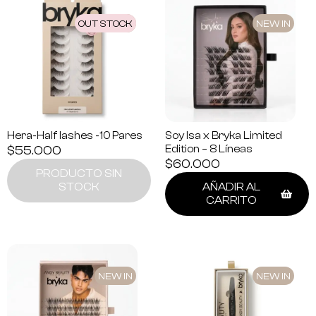
OUT STOCK
NEW IN
NEW IN
Hera-Half lashes -10 Pares
Soy Isa x Bryka Limited
$
55.000
Edition – 8 Líneas
$
60.000
PRODUCTO SIN
STOCK
AÑADIR AL
CARRITO
NEW IN
NEW IN