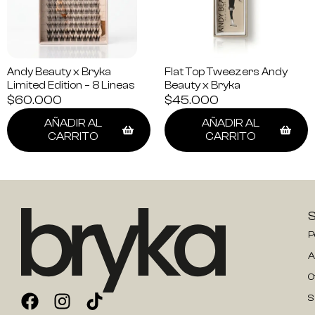
Andy Beauty x Bryka
Flat Top Tweezers Andy
Limited Edition – 8 Lineas
Beauty x Bryka
$
60.000
$
45.000
AÑADIR AL
AÑADIR AL
CARRITO
CARRITO
P
A
O
S