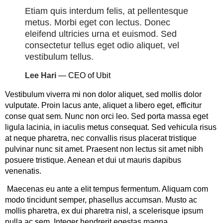
Etiam quis interdum felis, at pellentesque
metus. Morbi eget con lectus. Donec
eleifend ultricies urna et euismod. Sed
consectetur tellus eget odio aliquet, vel
vestibulum tellus.
Lee Hari
— CEO of Ubit
Vestibulum viverra mi non dolor aliquet, sed mollis dolor
vulputate. Proin lacus ante, aliquet a libero eget, efficitur
conse quat sem. Nunc non orci leo. Sed porta massa eget
ligula lacinia, in iaculis metus consequat. Sed vehicula risus
at neque pharetra, nec convallis risus placerat tristique
pulvinar nunc sit amet. Praesent non lectus sit amet nibh
posuere tristique. Aenean et dui ut mauris dapibus
venenatis.
Maecenas eu ante a elit tempus fermentum. Aliquam com
modo tincidunt semper, phasellus accumsan. Musto ac
mollis pharetra, ex dui pharetra nisl, a scelerisque ipsum
nulla ac sem. Integer hendrerit egestas magna.