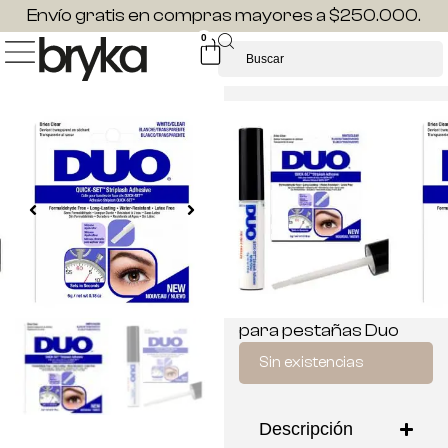
Envío gratis en compras mayores a $250.000.
0
OUT STOCK
ADHESIVO DE
PESTAÑAS DUO
CON APLICADOR
TRANSPARENTE
$
25.000
El pegamento para
pestañas más vendido
del mundo, el adhesivo
para pestañas Duo
Sin existencias
Descripción