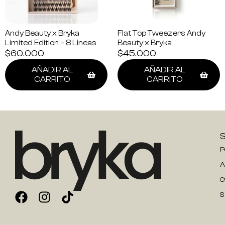
Andy Beauty x Bryka
Flat Top Tweezers Andy
Limited Edition – 8 Lineas
Beauty x Bryka
$
60.000
$
45.000
AÑADIR AL
AÑADIR AL
CARRITO
CARRITO
P
A
O
S