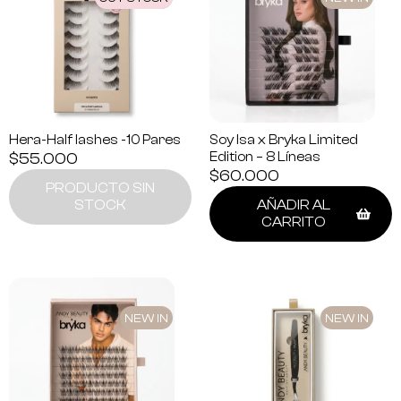
Hera-Half lashes -10 Pares
Soy Isa x Bryka Limited
$
55.000
Edition – 8 Líneas
$
60.000
PRODUCTO SIN
STOCK
AÑADIR AL
CARRITO
NEW IN
NEW IN