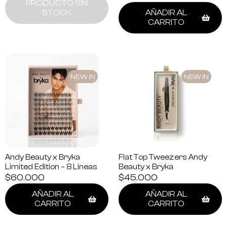
PRODUCTO SIN
STOCK
AÑADIR AL
CARRITO
NEW IN
NEW IN
Andy Beauty x Bryka
Flat Top Tweezers Andy
Limited Edition – 8 Lineas
Beauty x Bryka
$
60.000
$
45.000
AÑADIR AL
AÑADIR AL
CARRITO
CARRITO