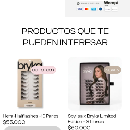
PRODUCTOS QUE TE
PUEDEN INTERESAR
OUT STOCK
NEW IN
NEW IN
Hera-Half lashes -10 Pares
Soy Isa x Bryka Limited
$
55.000
Edition – 8 Líneas
$
60.000