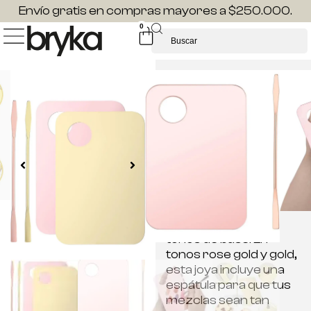
Envío gratis en compras mayores a $250.000.
0
PALETA
MEZCLADORA
ACRÍLICA
$
20.000
Explora la elegancia de
la mezcla con nuestra
paleta de acrílico
Bryka Lashes,
diseñada para
perfeccionar tus
tonos de base. En
tonos rose gold y gold,
esta joya incluye una
espátula para que tus
mezclas sean tan