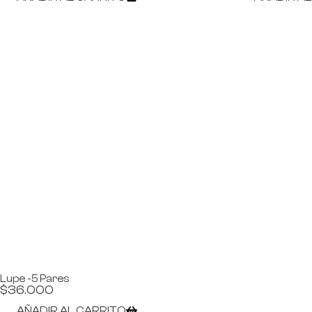
Lupe -5 Pares
$
36.000
AÑADIR AL CARRITO