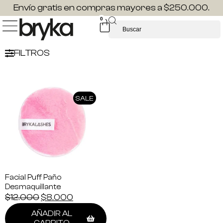
Envío gratis en compras mayores a $250.000.
0
FILTROS
SALE
Facial Puff Paño
Desmaquillante
$
12.000
$
8.000
AÑADIR AL
CARRITO