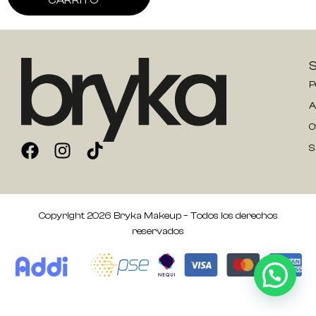
P
A
O
S
Copyright 2026 Bryka Makeup – Todos los derechos
reservados